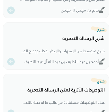
فالح بن مهدي آل مهدي
شرح
شرح الرسالة التدمرية
شرح متوسط بين الإسهاب والإيجاز، فكك ووضح المعاني الغامضة، وسهل المسائل العويصة، مع ما امتاز به الشرح من كثرة إيراد الأمثلة. وفي حواشي الشرح نقول كثيرة من كتاب (منهج إمام الحرمين في دراسة العقيدة) للمؤلف.
أحمد بن عبد اللطيف بن عبد الله آل عبد اللطيف
شرح
التوضيحات الأثرية لمتن الرسالة التدمرية
هذه التوضيحات مستفادة من غالب ما له صلة بالتدمرية، وعلى رأسها دروس الدكتور محمد الخميس، وتحقيق الدكتور محمد عودة السعوي للتدمرية، والتحفة المهدية، وتقريب التدمرية وغيرها.