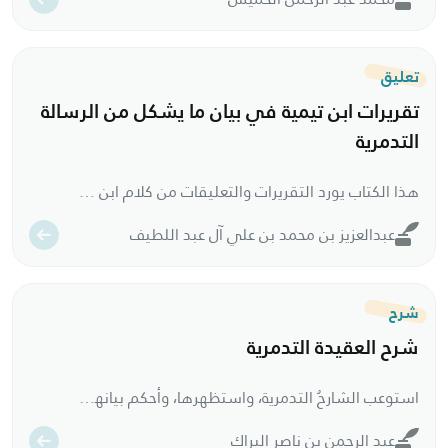
تعليق
تقريرات ابن تيمية في بيان ما يشكل من الرسالة
التدمرية
هذا الكتاب يورد التقريرات والتعليقات من كلام ابن تيمية، والتي توضح المشكلات وتزيل المشتبهات من التدمرية، كما يُعرِّف بالمصطلحات الواردة في الرسالة، كما يحوي هذا الكتاب على تقريرات وتحريرات –من سائر كتبه– تزيد كلام المؤلف بياناً، وتضيف أوجهاً وأجوبة أخرى، إضافة إلى تعليقات تعزو المقالات إلى أصحابها.
عبدالعزيز بن محمد بن علي آل عبد اللطيف
شرح
شرح العقيدة التدمرية
استوعب الشارحُ التدمرية، واستظهرها، وأحكم بيانها وشرحها بعبارات واضحة، ومعان قريبة، وسلاسة أسلوب، تميّز الشارح بدقة العبارة، وحدّة الفهم وسلامته، كما عني بترتيب الأجوبة والوجوه، وتحرير مسائل في النحو والأعراب عند الحاجة إلى ذلك.. وحرر الشارح مسائل مهمة، كما حوى الشرح على لطائف علمية متنوعة. وهو أهم شروح التدمرية.
عبد الرحمن بن ناصر البراك