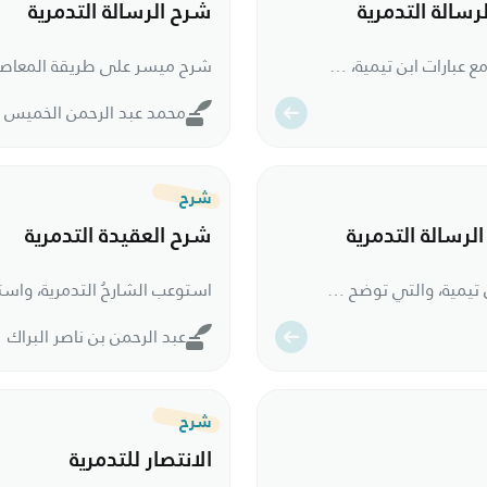
سالة التدمرية
شرح الرسالة التدمرية
شرح تفصيلي للرسالة التدمرية، يقف فيه المؤلف مع عبارات ابن تيمية، ويشرح كلًا منها شرحًا تفصيليًا مبينا ما تضمنته من معاني ومسائل.
محمد عبد الرحمن الخميس
شرح
لرسالة التدمرية
شرح العقيدة التدمرية
هذا الكتاب يورد التقريرات والتعليقات من كلام ابن تيمية، والتي توضح المشكلات وتزيل المشتبهات من التدمرية، كما يُعرِّف بالمصطلحات الواردة في الرسالة، كما يحوي هذا الكتاب على تقريرات وتحريرات –من سائر كتبه– تزيد كلام المؤلف بياناً، وتضيف أوجهاً وأجوبة أخرى، إضافة إلى تعليقات تعزو المقالات إلى أصحابها.
عبد الرحمن بن ناصر البراك
شرح
الانتصار للتدمرية