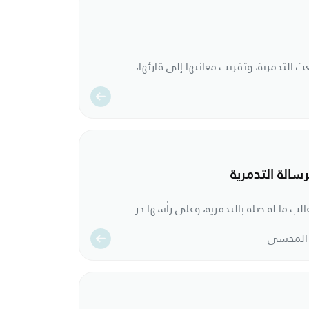
اختصار قام المؤلف فيه بلم شعث التدمرية، وتقريب معانيها إلى قارئها، مع زيادة ما تدعو إليه الحاجة، وحذف ما يمكن الاستغناء عنه على وجه لا يخل بالمقصود.
رسالة التدمرية
هذه التوضيحات مستفادة من غالب ما له صلة بالتدمرية، وعلى رأسها دروس الدكتور محمد الخميس، وتحقيق الدكتور محمد عودة السعوي للتدمرية، والتحفة المهدية، وتقريب التدمرية وغيرها.
ي المحسي