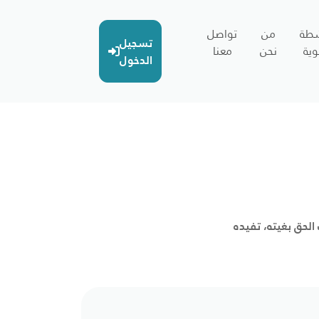
شطة
من
تواصل
تسجيل
وية
نحن
معنا
الدخول
الحق بغيته، تفيده