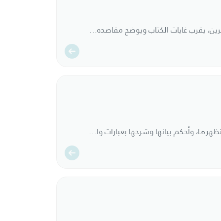
شرح ميسر على طريقة المعاصرين، يقرب غايات الكتاب ويوضح مقاصده، ويكشف للقارىء عما يدل عليه من مضمون.
استوعب الشارحُ التدمرية، واستظهرها، وأحكم بيانها وشرحها بعبارات واضحة، ومعان قريبة، وسلاسة أسلوب، تميّز الشارح بدقة العبارة، وحدّة الفهم وسلامته، كما عني بترتيب الأجوبة والوجوه، وتحرير مسائل في النحو والأعراب عند الحاجة إلى ذلك.. وحرر الشارح مسائل مهمة، كما حوى الشرح على لطائف علمية متنوعة. وهو أهم شروح التدمرية.