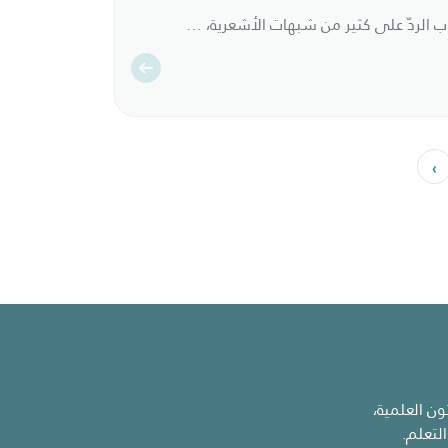
استوعب المؤلف في هذا الكتاب الردّ على كثير من شبهات الأشعرية، واتخذ رسالة نقض التدمرية لسعيد فودة مطيةً لذلك.
فيد الطلبة والمتعلمين.
›
ن العلمية،
لتعلم.