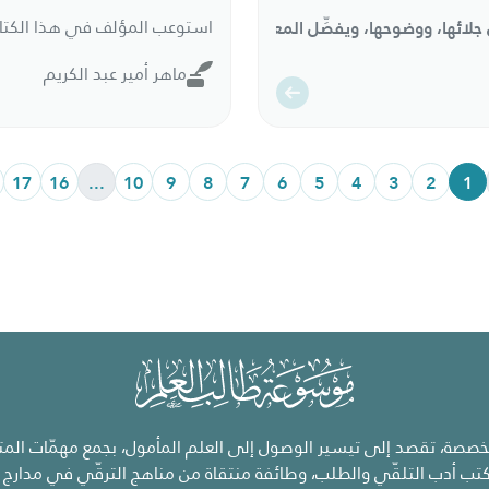
جلائها، ووضوحها، ويفصِّل المعاني التي اشتمل عليها، مع تمهيد لها، ي
ماهر أمير عبد الكريم
17
16
...
10
9
8
7
6
5
4
3
2
1
صة، تقصد إلى تيسير الوصول إلى العلم المأمول، بجمع مهمّات المتو
تب أدب التلقّي والطلب، وطائفة منتقاة من مناهج الترقّي في مدارج ا